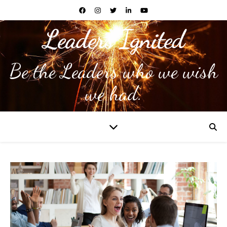
Leaders Ignited
Be the Leaders who we wish
we had.