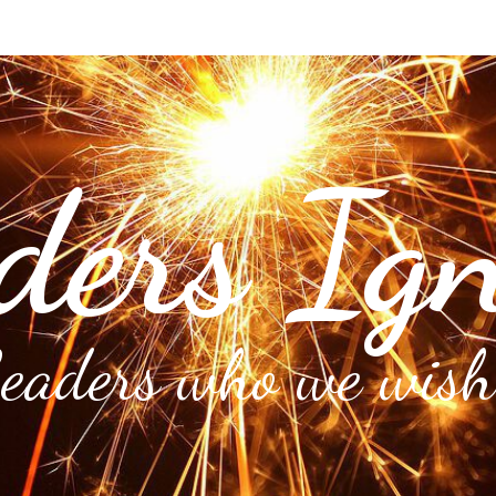
ders Ign
Leaders who we wish