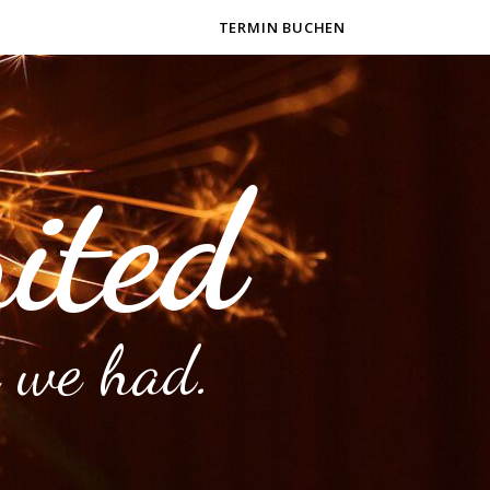
TERMIN BUCHEN
ited
 we had.