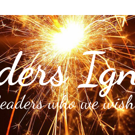
ders Ign
Leaders who we wish