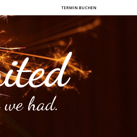
TERMIN BUCHEN
ited
 we had.